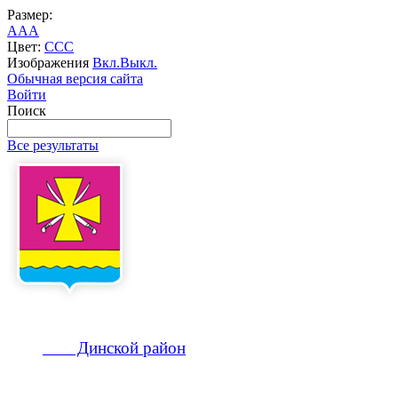
Размер:
A
A
A
Цвет:
C
C
C
Изображения
Вкл.
Выкл.
Обычная версия сайта
Войти
Поиск
Все результаты
Динской
район