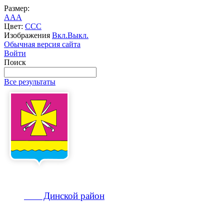
Размер:
A
A
A
Цвет:
C
C
C
Изображения
Вкл.
Выкл.
Обычная версия сайта
Войти
Поиск
Все результаты
Динской
район