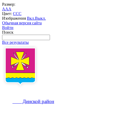
Размер:
A
A
A
Цвет:
C
C
C
Изображения
Вкл.
Выкл.
Обычная версия сайта
Войти
Поиск
Все результаты
Динской
район