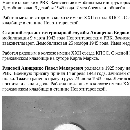
Новотитаровским РВК. Зачислен автомобильным инструктором в
Демобилизован 9 декабря 1945 года. Имел боевые и юбилейные
Работал механизатором в колхозе имени XXII съезда КПСС. С 
кладбище в станице Новотитаровской.
Старший сержант ветеринарной службы Анищенко Евдок
мобилизации 9 марта 1943 года Новотитаровским РВК. Зачисле
эваковетлазарет. Демобилизован 25 ноября 1945 года. Имел ме
Работал рядовым в колхозе имени XXII съезда КПСС. С женой 
гражданском кладбище на хуторе Карла Маркса.
Рядовой Анищенко Павел Макарович
родился в 1925 году н
РВК. Военную присягу принял 14 апреля 1943 года. Зачислен ст
полка. Тяжело ранен в правую руку 23 июля 1943 года. Лечил
воспитали сына и дочь. Работал пожарным в колхозе имени XXI
гражданском кладбище в станице Новотитаровской.