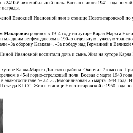
 2410-й автомобильный полк. Воевал с июня 1941 года по май 1
 награды.
женой Евдокией Ивановной жил в станице Новотитаровской по у
им Макарович
родился в 1914 году на хуторе Карла Маркса Ново
н младшим ветфельдшером в 190-ю отдельную гужевую транспорт
дали «За оборону Кавказа», «За победу над Германией в Великой
Ниной Ивановной воспитали дочь и сына. Жил на хуторе Карла 
а хуторе Карла-Маркса Динского района. Окончил 7 классов. Пр
релком в 45-й горно-стрелковый полк. Воевал с марта 1943 года
ся в эвакогоспитале № 3213. Демобилизован 25 марта 1944 года
I съезда КПСС. Жил в станице Новотитаровской с 1950 года по у