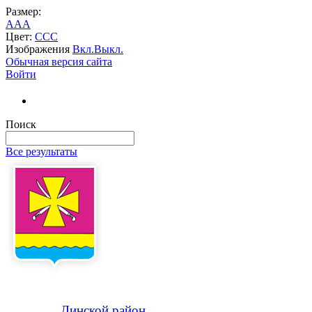
Размер:
A
A
A
Цвет:
C
C
C
Изображения
Вкл.
Выкл.
Обычная версия сайта
Войти
Поиск
Все результаты
Динской
район