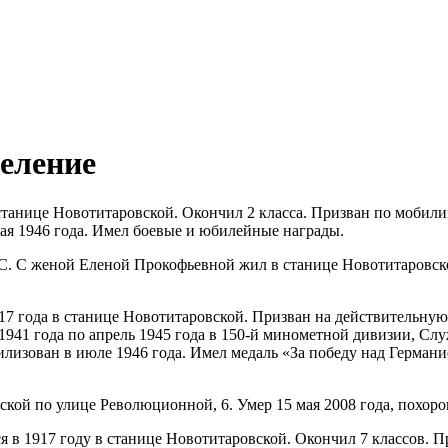
селение
 станице Новотитаровской. Окончил 2 класса. Призван по мобил
0 мая 1946 года. Имел боевые и юбилейные награды.
СС. С женой Еленой Прокофьевной жил в станице Новотитаровск
917 года в станице Новотитаровской. Призван на действительную 
1941 года по апрель 1945 года в 150-й минометной дивизии, Слу
лизован в июле 1946 года. Имел медаль «За победу над Германи
ской по улице Революционной, 6. Умер 15 мая 2008 года, похор
я в 1917 году в станице Новотитаровской. Окончил 7 классов. П