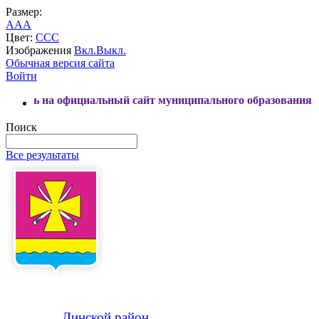
Размер:
A
A
A
Цвет:
C
C
C
Изображения
Вкл.
Выкл.
Обычная версия сайта
Войти
фициальный сайт муниципального образования Динской райо
Поиск
Все результаты
Динской
район