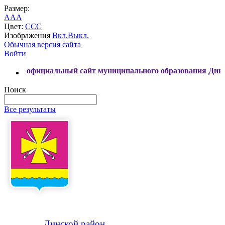
Размер:
A
A
A
Цвет:
C
C
C
Изображения
Вкл.
Выкл.
Обычная версия сайта
Войти
альный сайт муниципального образования Динской район
Поиск
Все результаты
Динской
район