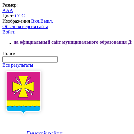
Размер:
A
A
A
Цвет:
C
C
C
Изображения
Вкл.
Выкл.
Обычная версия сайта
Войти
иальный сайт муниципального образования Динской район
Поиск
Все результаты
Динской
район