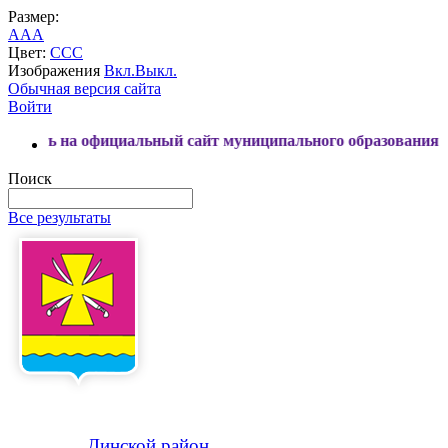
Размер:
A
A
A
Цвет:
C
C
C
Изображения
Вкл.
Выкл.
Обычная версия сайта
Войти
 официальный сайт муниципального образования Динской ра
Поиск
Все результаты
Динской
район