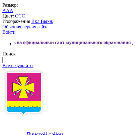
Размер:
A
A
A
Цвет:
C
C
C
Изображения
Вкл.
Выкл.
Обычная версия сайта
Войти
а официальный сайт муниципального образования Динской р
Поиск
Все результаты
Динской
район