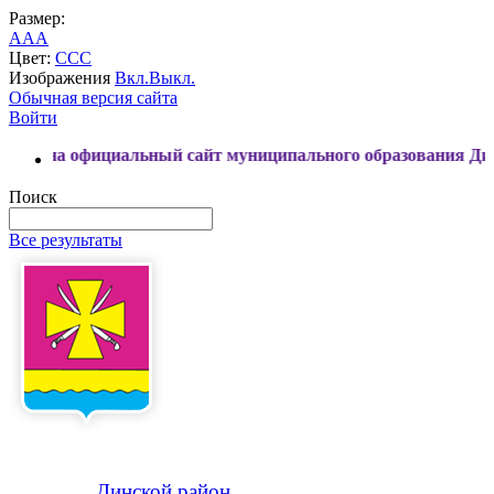
Размер:
A
A
A
Цвет:
C
C
C
Изображения
Вкл.
Выкл.
Обычная версия сайта
Войти
фициальный сайт муниципального образования Динской райо
Поиск
Все результаты
Динской
район