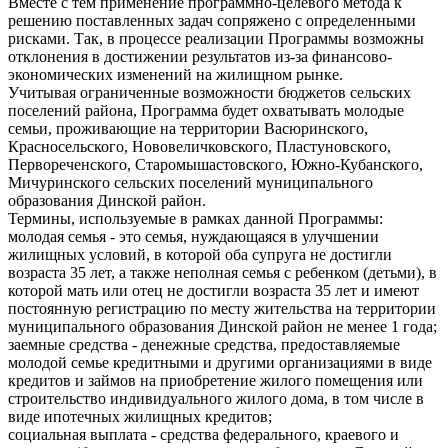
Вместе с тем применение программно-целевого метода к
решению поставленных задач сопряжено с определенными
рисками. Так, в процессе реализации Программы возможны
отклонения в достижении результатов из-за финансово-
экономических изменений на жилищном рынке.
Учитывая ограниченные возможности бюджетов сельских
поселений района, Программа будет охватывать молодые
семьи, проживающие на территории Васюринского,
Красносельского, Нововеличковского, Пластуновского,
Первореченского, Старомышастовского, Южно-Кубанского,
Мичуринского сельских поселений муниципального
образования Динской район.
Термины, используемые в рамках данной Программы:
молодая семья - это семья, нуждающаяся в улучшении
жилищных условий, в которой оба супруга не достигли
возраста 35 лет, а также неполная семья с ребенком (детьми), в
которой мать или отец не достигли возраста 35 лет и имеют
постоянную регистрацию по месту жительства на территории
муниципального образования Динской район не менее 1 года;
заемные средства - денежные средства, предоставляемые
молодой семье кредитными и другими организациями в виде
кредитов и займов на приобретение жилого помещения или
строительство индивидуального жилого дома, в том числе в
виде ипотечных жилищных кредитов;
социальная выплата - средства федерального, краевого и