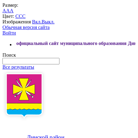
Размер:
A
A
A
Цвет:
C
C
C
Изображения
Вкл.
Выкл.
Обычная версия сайта
Войти
ициальный сайт муниципального образования Динской район
Поиск
Все результаты
Динской
район