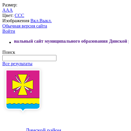
Размер:
A
A
A
Цвет:
C
C
C
Изображения
Вкл.
Выкл.
Обычная версия сайта
Войти
ьный сайт муниципального образования Динской район
Поиск
Все результаты
Динской
район