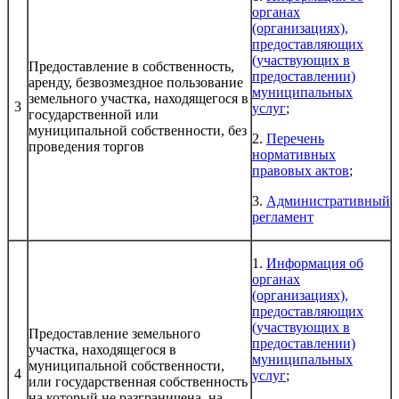
органах
(организациях),
предоставляющих
(участвующих в
Предоставление в собственность,
предоставлении)
аренду, безвозмездное пользование
муниципальных
земельного участка, находящегося в
3
услуг
;
государственной или
муниципальной собственности, без
2.
Перечень
проведения торгов
нормативных
правовых актов
;
3.
Административный
регламент
1.
Информация об
органах
(организациях),
предоставляющих
(участвующих в
Предоставление земельного
предоставлении)
участка, находящегося в
муниципальных
муниципальной собственности,
4
услуг
;
или государственная собственность
на который не разграничена, на