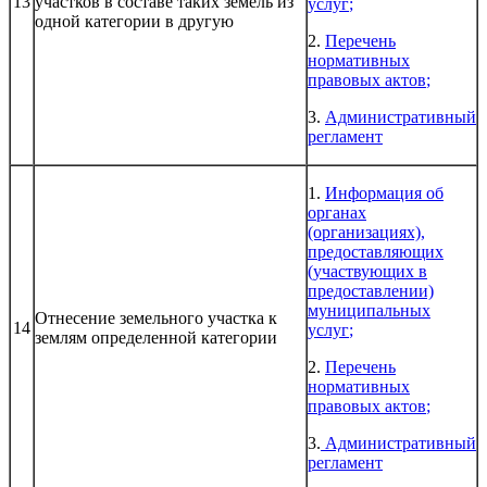
13
участков в составе таких земель из
услуг
;
одной категории в другую
2.
Перечень
нормативных
правовых актов
;
3.
Административный
регламент
1.
Информация об
органах
(организациях),
предоставляющих
(участвующих в
предоставлении)
муниципальных
Отнесение земельного участка к
14
услуг
;
землям определенной категории
2.
Перечень
нормативных
правовых актов
;
3.
Административный
регламент