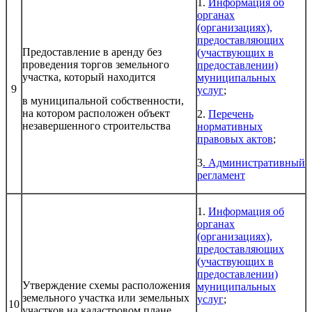
1.
Информация об
органах
(организациях),
предоставляющих
Предоставление в аренду без
(участвующих в
проведения торгов земельного
предоставлении)
участка, который находится
муниципальных
9
услу
г
;
в муниципальной собственности,
на котором расположен объект
2.
Перечень
незавершенного строительства
нормативных
правовых актов
;
3
.
Административный
регламент
1.
Информация об
органах
(организациях),
предоставляющих
(участвующих в
предоставлении)
Утверждение схемы расположения
муниципальных
земельного участка или земельных
услуг
;
10
участков на кадастровом плане