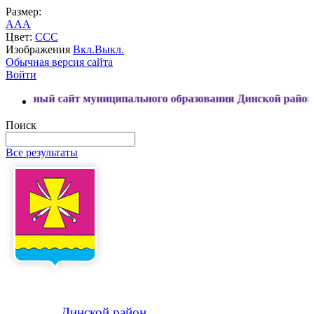
Размер:
A
A
A
Цвет:
C
C
C
Изображения
Вкл.
Выкл.
Обычная версия сайта
Войти
 сайт муниципального образования Динской район
Поиск
Все результаты
Динской
район