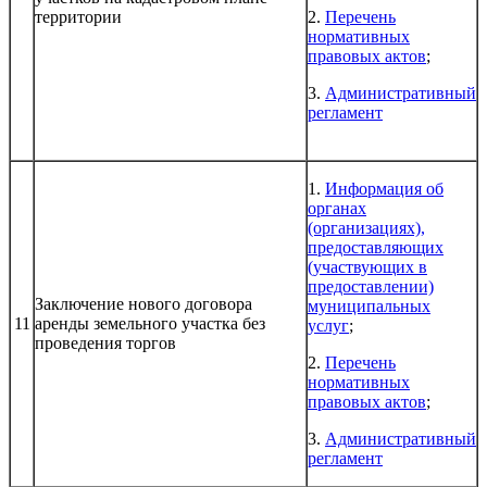
территории
2.
Перечень
нормативных
правовых актов
;
3.
Административный
регламент
1.
Информация об
органах
(организациях),
предоставляющих
(участвующих в
предоставлении)
Заключение нового договора
муниципальных
11
аренды земельного участка без
услуг
;
проведения торгов
2.
Перечень
нормативных
правовых актов
;
3.
Административный
регламент