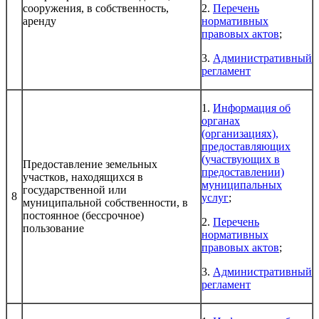
сооружения, в собственность,
2.
Перечень
аренду
нормативных
правовых актов
;
3.
Административный
регламент
1.
Информация об
органах
(организациях),
предоставляющих
(участвующих в
Предоставление земельных
предоставлении)
участков, находящихся в
муниципальных
государственной или
8
услуг
;
муниципальной собственности, в
постоянное (бессрочное)
2.
Перечень
пользование
нормативных
правовых актов
;
3.
Административный
регламент