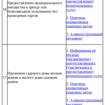
предоставлении)
Предоставление муниципального
муниципальных
имущества в аренду или
16
услуг
;
безвозмездное пользование без
проведения торгов
2.
Перечень
нормативных
правовых актов
;
3.
Административный
регламент
1.
Информация об
органах
(организациях),
предоставляющих
(участвующих в
предоставлении)
Признание садового дома жилым
муниципальных услуг
17
домом и жилого дома садовым
домом
2.
Перечень
нормативных
правовых актов
3.
Административный
регламен
т