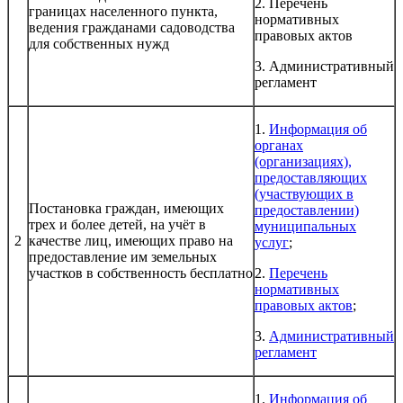
2. Перечень
границах населенного пункта,
нормативных
ведения гражданами садоводства
правовых актов
для собственных нужд
3. Административный
регламент
1.
Информация об
органах
(организациях),
предоставляющих
(участвующих в
Постановка граждан, имеющих
предоставлении)
трех и более детей, на учёт в
муниципальных
2
качестве лиц, имеющих право на
услуг
;
предоставление им земельных
участков в собственность бесплатно
2.
Перечень
нормативных
правовых актов
;
3.
Административный
регламент
1.
Информация об