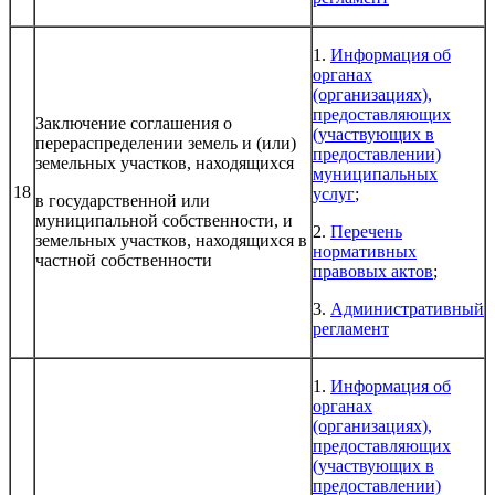
1.
Информация об
органах
(организациях),
предоставляющих
Заключение соглашения о
(участвующих в
перераспределении земель и (или)
предоставлении)
земельных участков, находящихся
муниципальных
18
услуг
;
в государственной или
муниципальной собственности, и
2.
Перечень
земельных участков, находящихся в
нормативных
частной собственности
правовых актов
;
3.
Административный
регламент
1.
Информация об
органах
(организациях),
предоставляющих
(участвующих в
предоставлении)