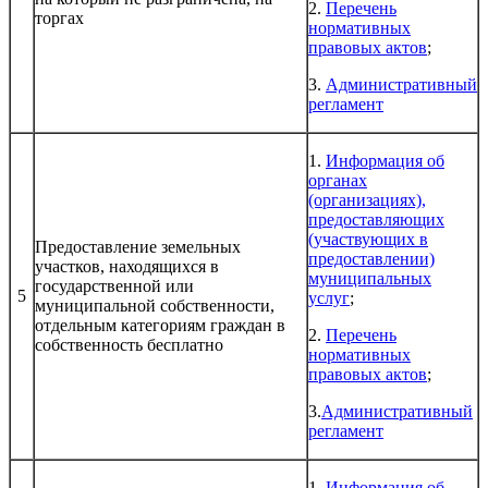
2.
Перечень
торгах
нормативных
правовых актов
;
3.
Административный
регламент
1.
Информация об
органах
(организациях),
предоставляющих
(участвующих в
Предоставление земельных
предоставлении)
участков, находящихся в
муниципальных
государственной или
5
услуг
;
муниципальной собственности,
отдельным категориям граждан в
2.
Перечень
собственность бесплатно
нормативных
правовых актов
;
3.
Административный
регламент
1.
Информация об