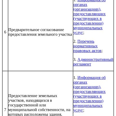
органах
(организациях),
предоставляющих
(участвующих в
предоставлении)
муниципальных
Предварительное согласование
6
услуг
;
предоставления земельного участка
2.
Перечень
нормативных
правовых актов
;
3.
Административный
регламент
1.
Информация об
органах
(организациях),
предоставляющих
Предоставление земельных
(участвующих в
участков, находящихся в
предоставлении)
государственной или
муниципальных
7
муниципальной собственности, на
услуг
;
которых расположены здания,