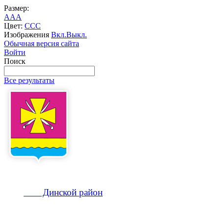
Размер:
A
A
A
Цвет:
C
C
C
Изображения
Вкл.
Выкл.
Обычная версия сайта
Войти
Поиск
Все результаты
Динской
район