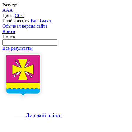
Размер:
A
A
A
Цвет:
C
C
C
Изображения
Вкл.
Выкл.
Обычная версия сайта
Войти
Поиск
Все результаты
Динской
район