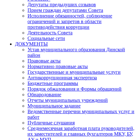
Депутаты предыдущих созывов
Прием граждан депутатами Совета
Исполнение обязанностей, соблюдение
ограничений и запретов в области
противодействия коррупции
Деятельность Совета
Социальные сети
ДОКУМЕНТЫ
Устав муниципального образования Динской
район
Правовые акты
Нормативно правовые акты
Государственные и муниципальные услуги
Антикоррупционная экспертиза
Бюджетные программы
Порядок обжалования и Формы обращений
Обнародование
Отчеты муниципальных учреждений
Муниципальное задание
Ведомственные перечни муниципальных услуг и
работ
Публичные слушания
Среднемесячная заработная плата руководителей,
их заместителей и главных бухгалтеров МКУ, БУ,
АУ и МУП