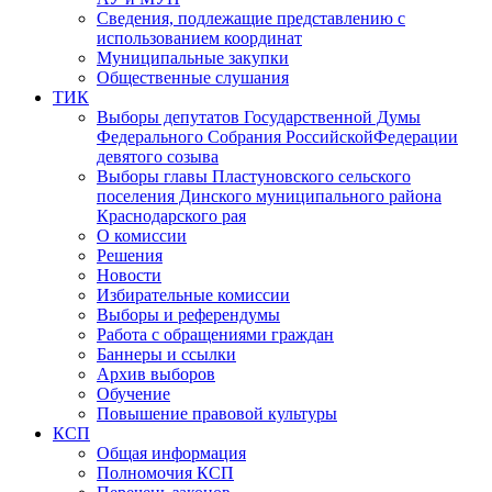
Сведения, подлежащие представлению с
использованием координат
Муниципальные закупки
Общественные слушания
ТИК
Выборы депутатов Государственной Думы
Федерального Собрания РоссийскойФедерации
девятого созыва
Выборы главы Пластуновского сельского
поселения Динского муниципального района
Краснодарского рая
О комиссии
Решения
Новости
Избирательные комиссии
Выборы и референдумы
Работа с обращениями граждан
Баннеры и ссылки
Архив выборов
Обучение
Повышение правовой культуры
КСП
Общая информация
Полномочия КСП