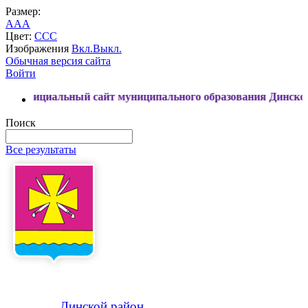
Размер:
A
A
A
Цвет:
C
C
C
Изображения
Вкл.
Выкл.
Обычная версия сайта
Войти
льный сайт муниципального образования Динской район
Поиск
Все результаты
Динской
район