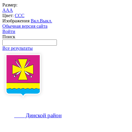
Размер:
A
A
A
Цвет:
C
C
C
Изображения
Вкл.
Выкл.
Обычная версия сайта
Войти
Поиск
Все результаты
Динской
район