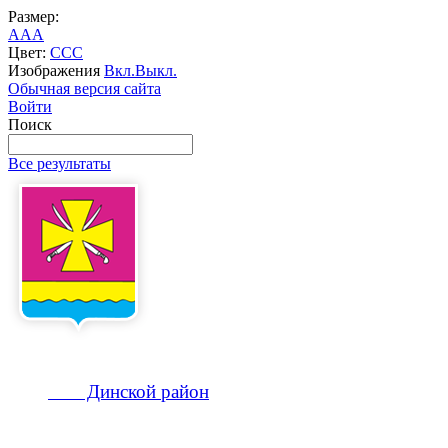
Размер:
A
A
A
Цвет:
C
C
C
Изображения
Вкл.
Выкл.
Обычная версия сайта
Войти
Поиск
Все результаты
Динской
район