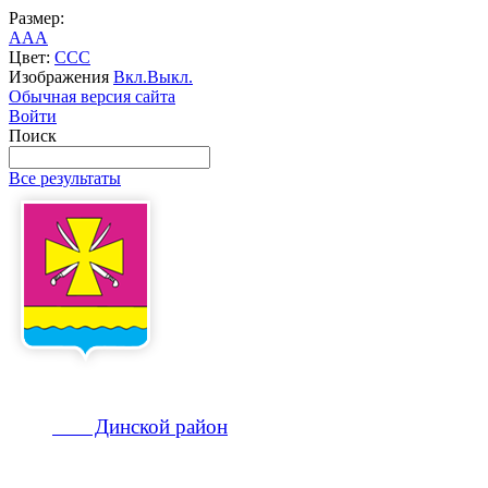
Размер:
A
A
A
Цвет:
C
C
C
Изображения
Вкл.
Выкл.
Обычная версия сайта
Войти
Поиск
Все результаты
Динской
район