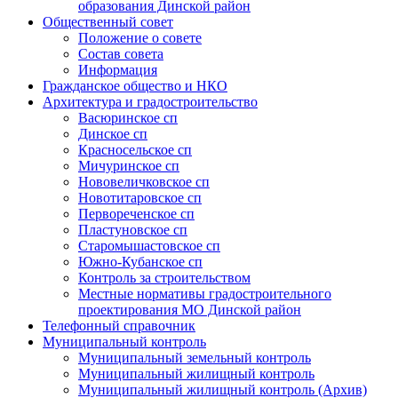
образования Динской район
Общественный совет
Положение о совете
Состав совета
Информация
Гражданское общество и НКО
Архитектура и градостроительство
Васюринское сп
Динское сп
Красносельское сп
Мичуринское сп
Нововеличковское сп
Новотитаровское сп
Первореченское сп
Пластуновское сп
Старомышастовское сп
Южно-Кубанское сп
Контроль за строительством
Местные нормативы градостроительного
проектирования МО Динской район
Телефонный справочник
Муниципальный контроль
Муниципальный земельный контроль
Муниципальный жилищный контроль
Муниципальный жилищный контроль (Архив)