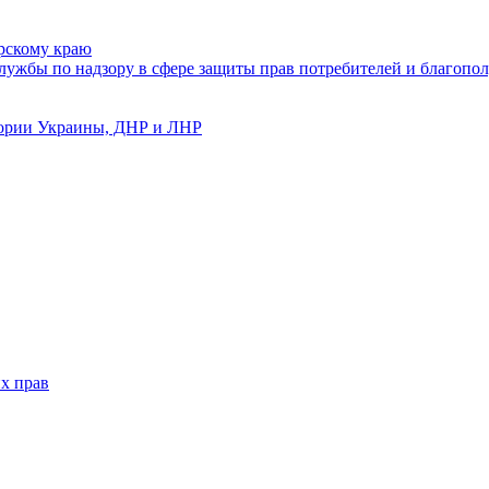
рскому краю
ужбы по надзору в сфере защиты прав потребителей и благопол
тории Украины, ДНР и ЛНР
х прав