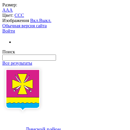
Размер:
A
A
A
Цвет:
C
C
C
Изображения
Вкл.
Выкл.
Обычная версия сайта
Войти
Поиск
Все результаты
Динской
район