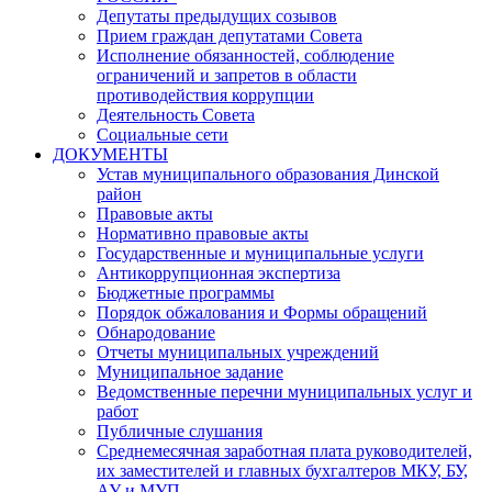
Депутаты предыдущих созывов
Прием граждан депутатами Совета
Исполнение обязанностей, соблюдение
ограничений и запретов в области
противодействия коррупции
Деятельность Совета
Социальные сети
ДОКУМЕНТЫ
Устав муниципального образования Динской
район
Правовые акты
Нормативно правовые акты
Государственные и муниципальные услуги
Антикоррупционная экспертиза
Бюджетные программы
Порядок обжалования и Формы обращений
Обнародование
Отчеты муниципальных учреждений
Муниципальное задание
Ведомственные перечни муниципальных услуг и
работ
Публичные слушания
Среднемесячная заработная плата руководителей,
их заместителей и главных бухгалтеров МКУ, БУ,
АУ и МУП