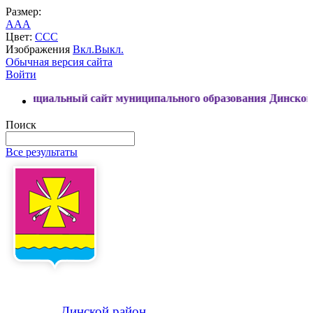
Размер:
A
A
A
Цвет:
C
C
C
Изображения
Вкл.
Выкл.
Обычная версия сайта
Войти
льный сайт муниципального образования Динской район
Поиск
Все результаты
Динской
район