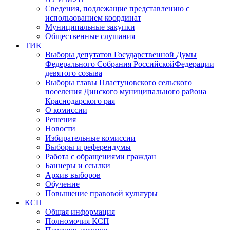
Сведения, подлежащие представлению с
использованием координат
Муниципальные закупки
Общественные слушания
ТИК
Выборы депутатов Государственной Думы
Федерального Собрания РоссийскойФедерации
девятого созыва
Выборы главы Пластуновского сельского
поселения Динского муниципального района
Краснодарского рая
О комиссии
Решения
Новости
Избирательные комиссии
Выборы и референдумы
Работа с обращениями граждан
Баннеры и ссылки
Архив выборов
Обучение
Повышение правовой культуры
КСП
Общая информация
Полномочия КСП