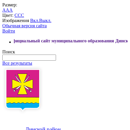
Размер:
A
A
A
Цвет:
C
C
C
Изображения
Вкл.
Выкл.
Обычная версия сайта
Войти
ьный сайт муниципального образования Динской район
Поиск
Все результаты
Динской
район