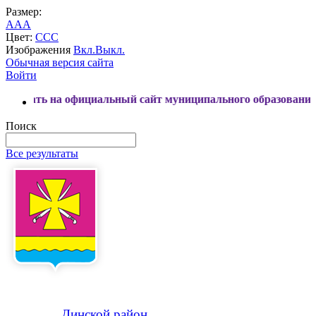
Размер:
A
A
A
Цвет:
C
C
C
Изображения
Вкл.
Выкл.
Обычная версия сайта
Войти
официальный сайт муниципального образования Динской рай
Поиск
Все результаты
Динской
район