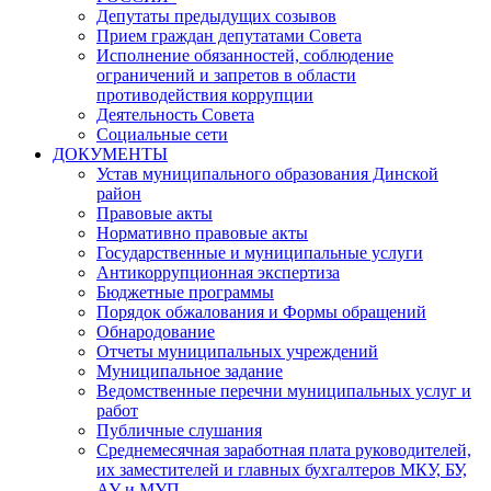
Депутаты предыдущих созывов
Прием граждан депутатами Совета
Исполнение обязанностей, соблюдение
ограничений и запретов в области
противодействия коррупции
Деятельность Совета
Социальные сети
ДОКУМЕНТЫ
Устав муниципального образования Динской
район
Правовые акты
Нормативно правовые акты
Государственные и муниципальные услуги
Антикоррупционная экспертиза
Бюджетные программы
Порядок обжалования и Формы обращений
Обнародование
Отчеты муниципальных учреждений
Муниципальное задание
Ведомственные перечни муниципальных услуг и
работ
Публичные слушания
Среднемесячная заработная плата руководителей,
их заместителей и главных бухгалтеров МКУ, БУ,
АУ и МУП