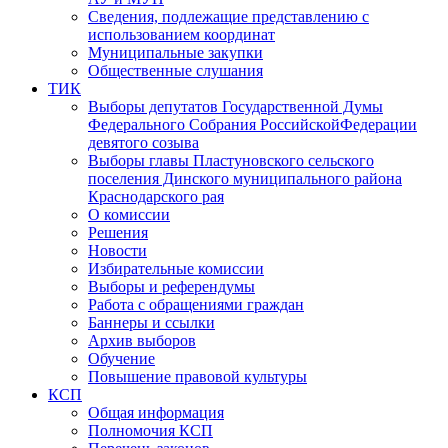
Сведения, подлежащие представлению с
использованием координат
Муниципальные закупки
Общественные слушания
ТИК
Выборы депутатов Государственной Думы
Федерального Собрания РоссийскойФедерации
девятого созыва
Выборы главы Пластуновского сельского
поселения Динского муниципального района
Краснодарского рая
О комиссии
Решения
Новости
Избирательные комиссии
Выборы и референдумы
Работа с обращениями граждан
Баннеры и ссылки
Архив выборов
Обучение
Повышение правовой культуры
КСП
Общая информация
Полномочия КСП