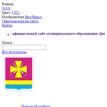
Размер:
A
A
A
Цвет:
C
C
C
Изображения
Вкл.
Выкл.
Обычная версия сайта
Войти
циальный сайт муниципального образования Динской район
Поиск
Все результаты
Динской
район