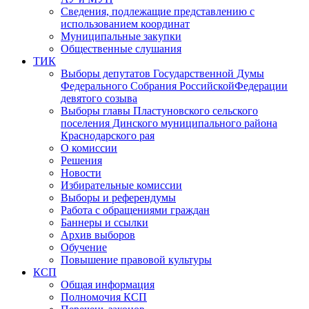
Сведения, подлежащие представлению с
использованием координат
Муниципальные закупки
Общественные слушания
ТИК
Выборы депутатов Государственной Думы
Федерального Собрания РоссийскойФедерации
девятого созыва
Выборы главы Пластуновского сельского
поселения Динского муниципального района
Краснодарского рая
О комиссии
Решения
Новости
Избирательные комиссии
Выборы и референдумы
Работа с обращениями граждан
Баннеры и ссылки
Архив выборов
Обучение
Повышение правовой культуры
КСП
Общая информация
Полномочия КСП