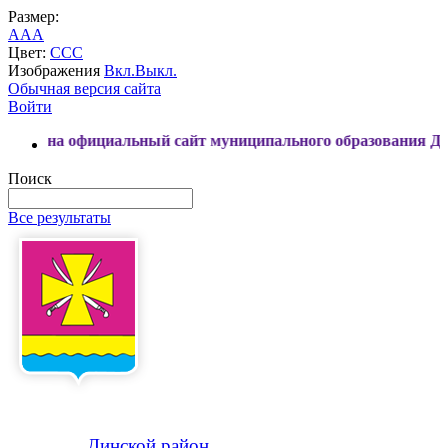
Размер:
A
A
A
Цвет:
C
C
C
Изображения
Вкл.
Выкл.
Обычная версия сайта
Войти
ициальный сайт муниципального образования Динской район
Поиск
Все результаты
Динской
район