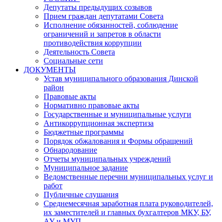
Депутаты предыдущих созывов
Прием граждан депутатами Совета
Исполнение обязанностей, соблюдение
ограничений и запретов в области
противодействия коррупции
Деятельность Совета
Социальные сети
ДОКУМЕНТЫ
Устав муниципального образования Динской
район
Правовые акты
Нормативно правовые акты
Государственные и муниципальные услуги
Антикоррупционная экспертиза
Бюджетные программы
Порядок обжалования и Формы обращений
Обнародование
Отчеты муниципальных учреждений
Муниципальное задание
Ведомственные перечни муниципальных услуг и
работ
Публичные слушания
Среднемесячная заработная плата руководителей,
их заместителей и главных бухгалтеров МКУ, БУ,
АУ и МУП