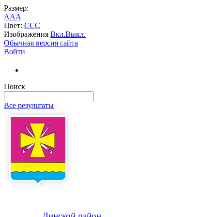
Размер:
A
A
A
Цвет:
C
C
C
Изображения
Вкл.
Выкл.
Обычная версия сайта
Войти
Поиск
Все результаты
Динской
район