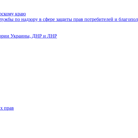
рскому краю
ужбы по надзору в сфере защиты прав потребителей и благопол
тории Украины, ДНР и ЛНР
х прав