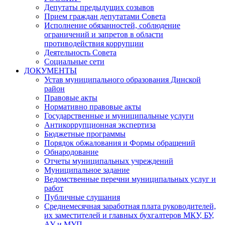
Депутаты предыдущих созывов
Прием граждан депутатами Совета
Исполнение обязанностей, соблюдение
ограничений и запретов в области
противодействия коррупции
Деятельность Совета
Социальные сети
ДОКУМЕНТЫ
Устав муниципального образования Динской
район
Правовые акты
Нормативно правовые акты
Государственные и муниципальные услуги
Антикоррупционная экспертиза
Бюджетные программы
Порядок обжалования и Формы обращений
Обнародование
Отчеты муниципальных учреждений
Муниципальное задание
Ведомственные перечни муниципальных услуг и
работ
Публичные слушания
Среднемесячная заработная плата руководителей,
их заместителей и главных бухгалтеров МКУ, БУ,
АУ и МУП