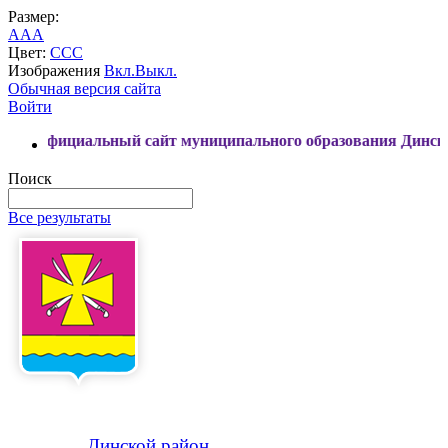
Размер:
A
A
A
Цвет:
C
C
C
Изображения
Вкл.
Выкл.
Обычная версия сайта
Войти
ициальный сайт муниципального образования Динской район
Поиск
Все результаты
Динской
район