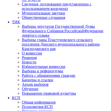
Сведения, подлежащие представлению с
использованием координат
Муниципальные закупки
Общественные слушания
ТИК
Выборы депутатов Государственной Думы
Федерального Собрания РоссийскойФедерации
девятого созыва
Выборы главы Пластуновского сельского
поселения Динского муниципального района
Краснодарского рая
О комиссии
Решения
Новости
Избирательные комиссии
Выборы и референдумы
Работа с обращениями граждан
Баннеры и ссылки
Архив выборов
Обучение
Повышение правовой культуры
КСП
Общая информация
Полномочия КСП