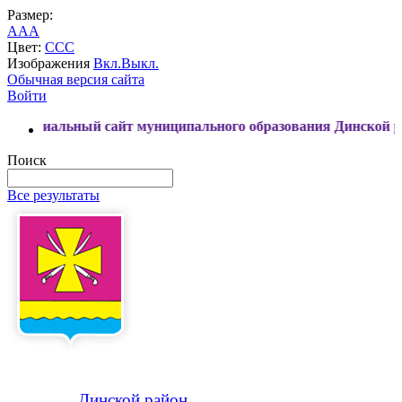
Размер:
A
A
A
Цвет:
C
C
C
Изображения
Вкл.
Выкл.
Обычная версия сайта
Войти
ный сайт муниципального образования Динской район
Поиск
Все результаты
Динской
район