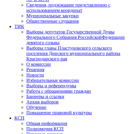
Сведения, подлежащие представлению с
использованием координат
Муниципальные закупки
Общественные слушания
ТИК
Выборы депутатов Государственной Думы
Федерального Собрания РоссийскойФедерации
девятого созыва
Выборы главы Пластуновского сельского
поселения Динского муниципального района
Краснодарского рая
О комиссии
Решения
Новости
Избирательные комиссии
Выборы и референдумы
Работа с обращениями граждан
Баннеры и ссылки
Архив выборов
Обучение
Повышение правовой культуры
КСП
Общая информация
Полномочия КСП