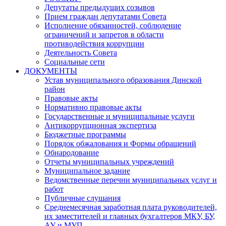
Депутаты предыдущих созывов
Прием граждан депутатами Совета
Исполнение обязанностей, соблюдение
ограничений и запретов в области
противодействия коррупции
Деятельность Совета
Социальные сети
ДОКУМЕНТЫ
Устав муниципального образования Динской
район
Правовые акты
Нормативно правовые акты
Государственные и муниципальные услуги
Антикоррупционная экспертиза
Бюджетные программы
Порядок обжалования и Формы обращений
Обнародование
Отчеты муниципальных учреждений
Муниципальное задание
Ведомственные перечни муниципальных услуг и
работ
Публичные слушания
Среднемесячная заработная плата руководителей,
их заместителей и главных бухгалтеров МКУ, БУ,
АУ и МУП