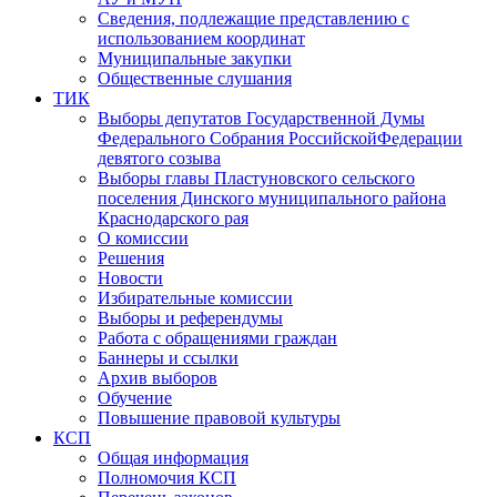
Сведения, подлежащие представлению с
использованием координат
Муниципальные закупки
Общественные слушания
ТИК
Выборы депутатов Государственной Думы
Федерального Собрания РоссийскойФедерации
девятого созыва
Выборы главы Пластуновского сельского
поселения Динского муниципального района
Краснодарского рая
О комиссии
Решения
Новости
Избирательные комиссии
Выборы и референдумы
Работа с обращениями граждан
Баннеры и ссылки
Архив выборов
Обучение
Повышение правовой культуры
КСП
Общая информация
Полномочия КСП