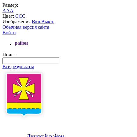
Размер:
A
A
A
Цвет:
C
C
C
Изображения
Вкл.
Выкл.
Обычная версия сайта
Войти
Добро 
Поиск
Все результаты
Динской
район