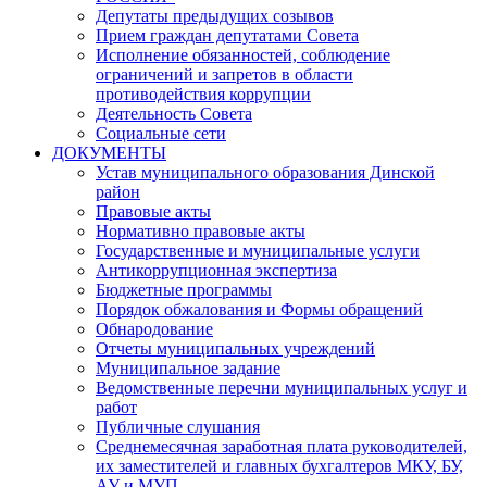
Депутаты предыдущих созывов
Прием граждан депутатами Совета
Исполнение обязанностей, соблюдение
ограничений и запретов в области
противодействия коррупции
Деятельность Совета
Социальные сети
ДОКУМЕНТЫ
Устав муниципального образования Динской
район
Правовые акты
Нормативно правовые акты
Государственные и муниципальные услуги
Антикоррупционная экспертиза
Бюджетные программы
Порядок обжалования и Формы обращений
Обнародование
Отчеты муниципальных учреждений
Муниципальное задание
Ведомственные перечни муниципальных услуг и
работ
Публичные слушания
Среднемесячная заработная плата руководителей,
их заместителей и главных бухгалтеров МКУ, БУ,
АУ и МУП