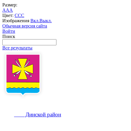
Размер:
A
A
A
Цвет:
C
C
C
Изображения
Вкл.
Выкл.
Обычная версия сайта
Войти
Поиск
Все результаты
Динской
район