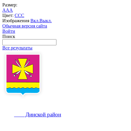
Размер:
A
A
A
Цвет:
C
C
C
Изображения
Вкл.
Выкл.
Обычная версия сайта
Войти
Поиск
Все результаты
Динской
район