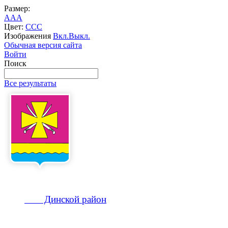
Размер:
A
A
A
Цвет:
C
C
C
Изображения
Вкл.
Выкл.
Обычная версия сайта
Войти
Поиск
Все результаты
Динской
район