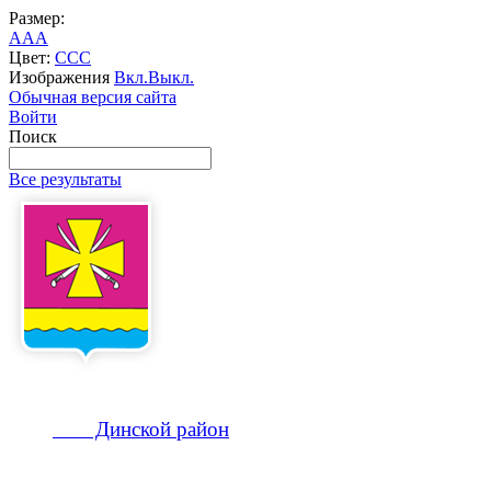
Размер:
A
A
A
Цвет:
C
C
C
Изображения
Вкл.
Выкл.
Обычная версия сайта
Войти
Поиск
Все результаты
Динской
район