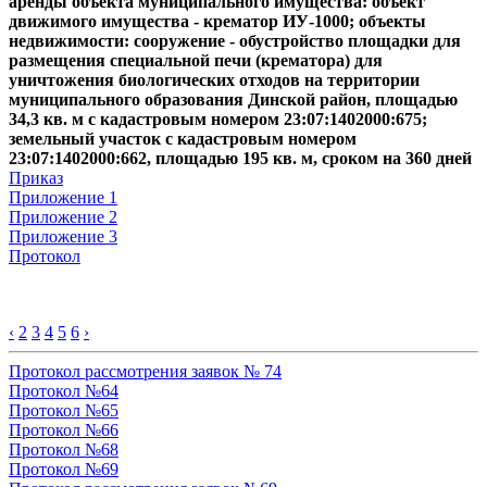
аренды объекта муниципального имущества: объект
движимого имущества - крематор ИУ-1000; объекты
недвижимости: сооружение - обустройство площадки
для
размещения специальной печи (крематора) для
уничтожения биологических отходов на территории
муниципального образования Динской район, площадью
34,3 кв. м с кадастровым номером 23:07:1402000:675;
земельный участок с кадастровым номером
23:07:1402000:662, площадью 195 кв. м, сроком на 360 дней
Приказ
Приложение 1
Приложение 2
Приложение 3
Протокол
‹
2
3
4
5
6
›
Протокол рассмотрения заявок № 74
Протокол №64
Протокол №65
Протокол №66
Протокол №68
Протокол №69