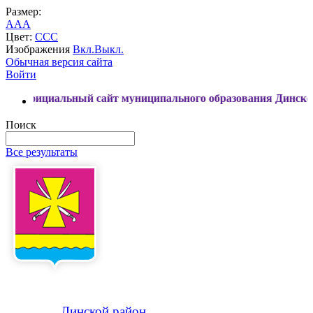
Размер:
A
A
A
Цвет:
C
C
C
Изображения
Вкл.
Выкл.
Обычная версия сайта
Войти
альный сайт муниципального образования Динской район
Поиск
Все результаты
Динской
район