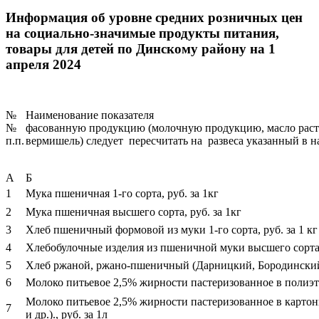
Информация об уровне средних розничных цен
на социально-значимые продукты питания,
товары для детей по Динскому району на 1
апреля 2024
№
Наименование показ
№
фасованную продукцию (молочную продукцию, масло растит
п.п.
вермишель) следует пересчитать на развеса указанный в 
А
Б
1
Мука пшеничная 1-го сорта, руб. за 1кг
2
Мука пшеничная высшего сорта, руб. за 1кг
3
Хлеб пшеничный формовой из муки 1-го сорта, руб. за 1 к
4
Хлебобулочные изделия из пшеничной муки высшего сорта (
5
Хлеб ржаной, ржано-пшеничный (Дарницкий, Бородинский),
6
Молоко питьевое 2,5% жирности пастеризованное в полиэти
Молоко питьевое 2,5% жирности пастеризованное в картонн
7
и др.)., руб. за 1л