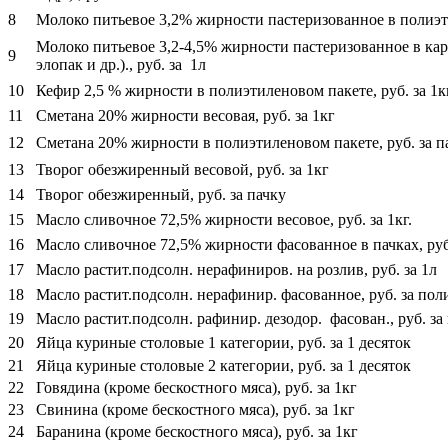
8
Молоко питьевое 3,2% жирности пастеризованное в полиэти
Молоко питьевое 3,2-4,5% жирности пастеризованное в кар
9
элопак и др.)., руб. за 1л
10
Кефир 2,5 % жирности в полиэтиленовом пакете, руб. за 1к
11
Сметана 20% жирности весовая, руб. за 1кг
12
Сметана 20% жирности в полиэтиленовом пакете, руб. за п
13
Творог обезжиренный весовой, руб. за 1кг
14
Творог обезжиренный, руб. за пачку
15
Масло сливочное 72,5% жирности весовое, руб. за 1кг.
16
Масло сливочное 72,5% жирности фасованное в пачках, руб
17
Масло растит.подсолн. нерафиниров. на розлив, руб. за 1л
18
Масло растит.подсолн. нерафинир. фасованное, руб. за пол
19
Масло растит.подсолн. рафинир. дезодор. фасован., руб. за
20
Яйца куриные столовые 1 категории, руб. за 1 десяток
21
Яйца куриные столовые 2 категории, руб. за 1 десяток
22
Говядина (кроме бескостного мяса), руб. за 1кг
23
Свинина (кроме бескостного мяса), руб. за 1кг
24
Баранина (кроме бескостного мяса), руб. за 1кг