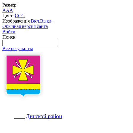
Размер:
A
A
A
Цвет:
C
C
C
Изображения
Вкл.
Выкл.
Обычная версия сайта
Войти
Поиск
Все результаты
Динской
район