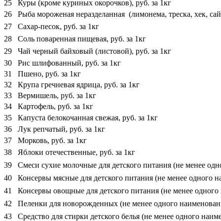
25
Куры (кроме куриных окорочков), руб. за 1кг
26
Рыба мороженая неразделанная (лимонема, треска, хек, сайда
27
Сахар-песок, руб. за 1кг
28
Соль поваренная пищевая, руб. за 1кг
29
Чай черный байховый (листовой), руб. за 1кг
30
Рис шлифованный, руб. за 1кг
31
Пшено, руб. за 1кг
32
Крупа гречневая ядрица, руб. за 1кг
33
Вермишель, руб. за 1кг
34
Картофель, руб. за 1кг
35
Капуста белокочанная свежая, руб. за 1кг
36
Лук репчатый, руб. за 1кг
37
Морковь, руб. за 1кг
38
Яблоки отечественные, руб. за 1кг
39
Смеси сухие молочные для детского питания (не менее одно
40
Консервы мясные для детского питания (не менее одного на
41
Консервы овощные для детского питания (не менее одного н
42
Пеленки для новорожденных (не менее одного наименования
43
Средство для стирки детского белья (не менее одного наимен