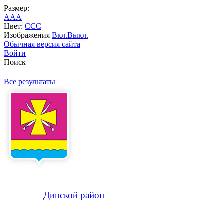
Размер:
A
A
A
Цвет:
C
C
C
Изображения
Вкл.
Выкл.
Обычная версия сайта
Войти
Поиск
Все результаты
Динской
район