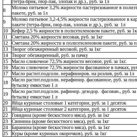
(тетра-брик, пюр-пак, элопак и др.)., руб. за 1л
Молоко питьевое 3,2% жирности пастеризованное в полиэ
8
пакете, руб. за 1л
Молоко питьевое 3,2-4,5% жирности пастеризованное в ка
9
пакете (тетра-брик, пюр-пак, элопак и др.)., руб. за 1л
10
Кефир 2,5 % жирности в полиэтиленовом пакете, руб. за 1к
11
Сметана 20% жирности весовая, руб. за 1кг
12
Сметана 20% жирности в полиэтиленовом пакете, руб. за п
13
Творог обезжиренный весовой, руб. за 1кг
14
Творог обезжиренный, руб. за пачку
15
Масло сливочное 72,5% жирности весовое, руб. за 1кг.
16
Масло сливочное 72,5% жирности фасованное в пачках, руб
17
Масло растит.подсолн. нерафиниров. на розлив, руб. за 1л
Масло растит.подсолн. нерафинир. фасованное, руб. за пол
18
бутылку емкостью 1 л
Масло растит.подсолн. рафинир. дезодор. фасован., руб. за
19
бутылку емкостью 1 л
20
Яйца куриные столовые 1 категории, руб. за 1 десяток
21
Яйца куриные столовые 2 категории, руб. за 1 десяток
22
Говядина (кроме бескостного мяса), руб. за 1кг
23
Свинина (кроме бескостного мяса), руб. за 1кг
24
Баранина (кроме бескостного мяса), руб. за 1кг
25
Куры (кроме куриных окорочков), руб. за 1кг