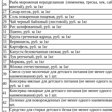
Рыба мороженая неразделанная (лимонема, треска, хек, сай
26
минтай), руб. за 1кг
27
Сахар-песок, руб. за 1кг
28
Соль поваренная пищевая, руб. за 1кг
29
Чай черный байховый (листовой), руб. за 1кг
30
Рис шлифованный, руб. за 1кг
31
Пшено, руб. за 1кг
32
Крупа гречневая ядрица, руб. за 1кг
33
Вермишель, руб. за 1кг
34
Картофель, руб. за 1кг
35
Капуста белокочанная свежая, руб. за 1кг
36
Лук репчатый, руб. за 1кг
37
Морковь, руб. за 1кг
38
Яблоки отечественные, руб. за 1кг
Смеси сухие молочные для детского питания (не менее одн
39
наименования) руб. за 1 шт.
Консервы мясные для детского питания (не менее одного 
40
руб. за 1 шт.
Консервы овощные для детского питания (не менее одного
41
наименования) руб. за 1 шт.
Пеленки для новорожденных (не менее одного наименовани
42
шт.
Средство для стирки детского белья (не менее одного наим
43