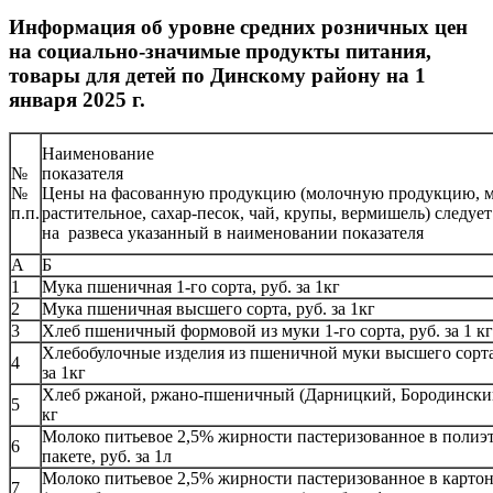
Информация об уровне средних розничных цен
на социально-значимые продукты питания,
товары для детей по Динскому району на 1
января 2025 г.
Наименование
№
показате
№
Цены на фасованную продукцию (молочную продукцию, м
п.п.
растительное, сахар-песок, чай, крупы, вермишель) следуе
на развеса указанный в наименовании показателя
А
Б
1
Мука пшеничная 1-го сорта, руб. за 1кг
2
Мука пшеничная высшего сорта, руб. за 1кг
3
Хлеб пшеничный формовой из муки 1-го сорта, руб. за 1 к
Хлебобулочные изделия из пшеничной муки высшего сорта 
4
за 1кг
Хлеб ржаной, ржано-пшеничный (Дарницкий, Бородинский)
5
кг
Молоко питьевое 2,5% жирности пастеризованное в полиэ
6
пакете, руб. за 1л
Молоко питьевое 2,5% жирности пастеризованное в карто
7