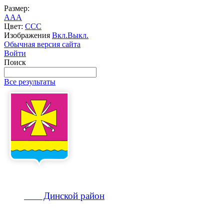
Размер:
A
A
A
Цвет:
C
C
C
Изображения
Вкл.
Выкл.
Обычная версия сайта
Войти
Поиск
Все результаты
Динской
район