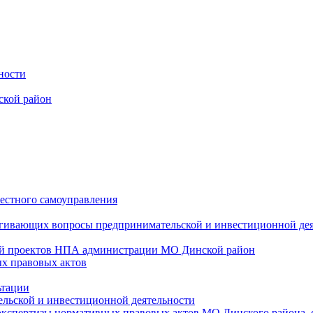
ности
ской район
местного самоуправления
агивающих вопросы предпринимательской и инвестиционной де
ий проектов НПА администрации МО Динской район
х правовых актов
ьтации
льской и инвестиционной деятельности
экспертизы нормативных правовых актов МО Динского района,