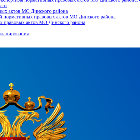
сти
вых актов МО Динского района
ий нормативных правовых актов МО Динского района
ых правовых актов МО Динского района
планирования