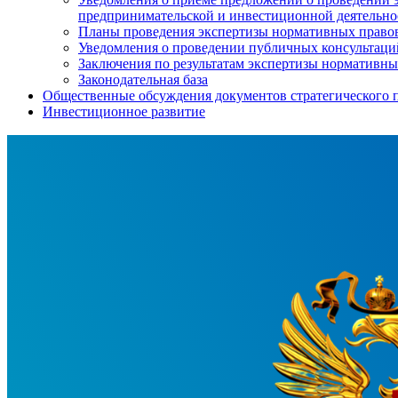
предпринимательской и инвестиционной деятельно
Планы проведения экспертизы нормативных право
Уведомления о проведении публичных консультац
Заключения по результатам экспертизы нормативн
Законодательная база
Общественные обсуждения документов стратегического 
Инвестиционное развитие