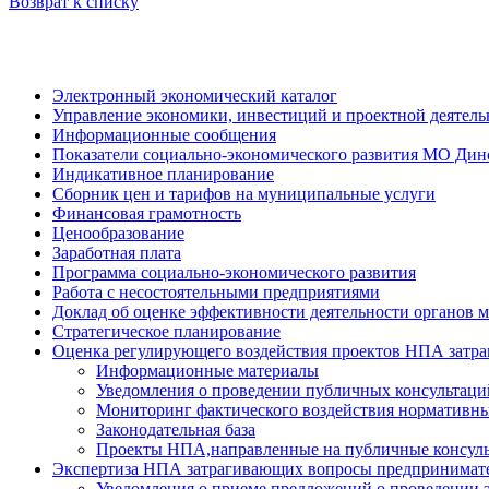
Возврат к списку
Электронный экономический каталог
Управление экономики, инвестиций и проектной деятель
Информационные сообщения
Показатели социально-экономического развития МО Дин
Индикативное планирование
Сборник цен и тарифов на муниципальные услуги
Финансовая грамотность
Ценообразование
Заработная плата
Программа социально-экономического развития
Работа с несостоятельными предприятиями
Доклад об оценке эффективности деятельности органов 
Стратегическое планирование
Оценка регулирующего воздействия проектов НПА затр
Информационные материалы
Уведомления о проведении публичных консультац
Мониторинг фактического воздействия нормативны
Законодательная база
Проекты НПА,направленные на публичные консул
Экспертиза НПА затрагивающих вопросы предпринимате
Уведомления о приеме предложений о проведении 