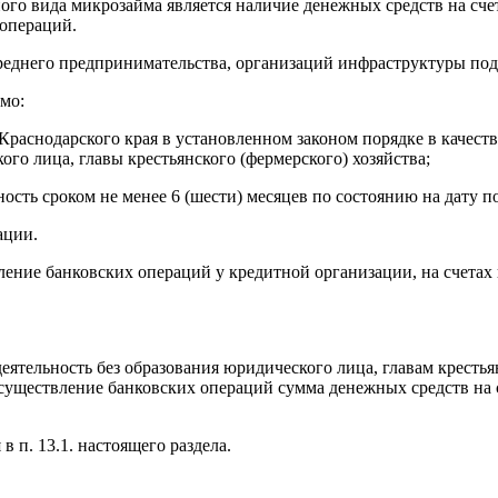
го вида микрозайма является наличие денежных средств на счет
 операций.
реднего предпринимательства, организаций инфраструктуры под
мо:
 Краснодарского края в установленном законом порядке в качес
го лица, главы крестьянского (фермерского) хозяйства;
ость сроком не менее 6 (шести) месяцев по состоянию на дату п
ации.
ление банковских операций у кредитной организации, на счетах
ельность без образования юридического лица, главам крестьянск
существление банковских операций сумма денежных средств на с
 п. 13.1. настоящего раздела.