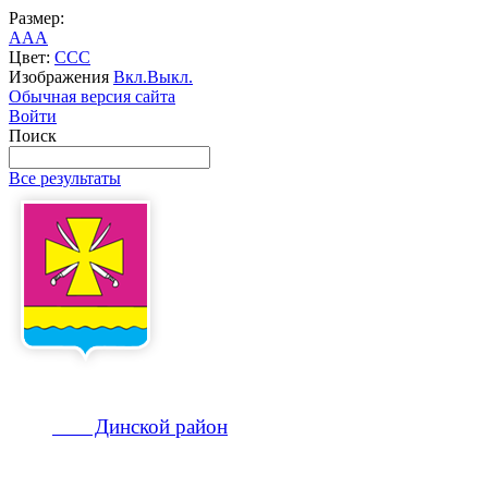
Размер:
A
A
A
Цвет:
C
C
C
Изображения
Вкл.
Выкл.
Обычная версия сайта
Войти
Поиск
Все результаты
Динской
район