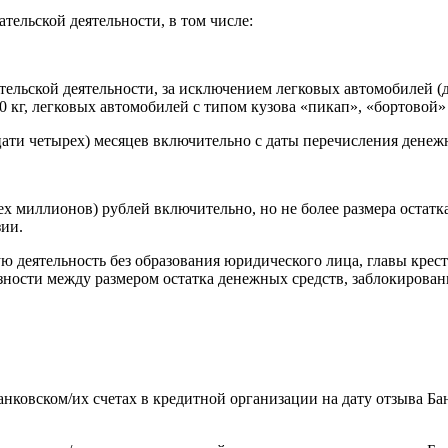
ельской деятельности, в том числе:
ельской деятельности, за исключением легковых автомобилей (д
 кг, легковых автомобилей с типом кузова «пикап», «бортовой» 
адцати четырех) месяцев включительно с даты перечисления денеж
(трех миллионов) рублей включительно, но не более размера оста
зии.
деятельность без образования юридического лица, главы крестья
азности между размером остатка денежных средств, заблокирован
анковском/их счетах в кредитной организации на дату отзыва Ба