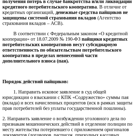
получения потерь в случае банкротства и/или ликвидации
кредитного потребительского кооператива
. В отличие от
кредитных организаций,
денежные средства пайщиков не
защищены системой страхования вкладов
(Агентство
страхования вкладов – АСВ).
В соответствии с Федеральным законом «О кредитной
кооперации» от 18.07.2009 № 190-ФЗ
пайщики кредитных
потребительских кооперативов несут субсидиарную
ответственность по обязательствам потребительского
кооператива в пределах невнесенной части
дополнительного взноса (пая).
Порядок действий пайщиков:
1. Направить исковое заявление в суд общей
юрисдикции о взыскании с КПК «Содружество» суммы пая
(вклада) и всех начисленных процентов (иск в рамках защиты
прав потребителей без уплаты государственной пошлины).
2. Направить заявление о возбуждении уголовного дела по
признакам мошеннических действий в отделение полиции по
месту жительства потерпевшего с приложением оригиналов
документов (договоров, расписок, приходных кассовых