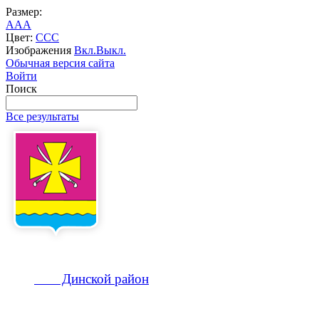
Размер:
A
A
A
Цвет:
C
C
C
Изображения
Вкл.
Выкл.
Обычная версия сайта
Войти
Поиск
Все результаты
Динской
район