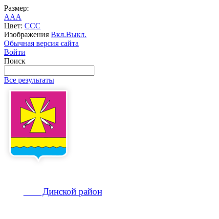
Размер:
A
A
A
Цвет:
C
C
C
Изображения
Вкл.
Выкл.
Обычная версия сайта
Войти
Поиск
Все результаты
Динской
район