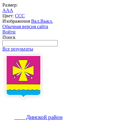
Размер:
A
A
A
Цвет:
C
C
C
Изображения
Вкл.
Выкл.
Обычная версия сайта
Войти
Поиск
Все результаты
Динской
район