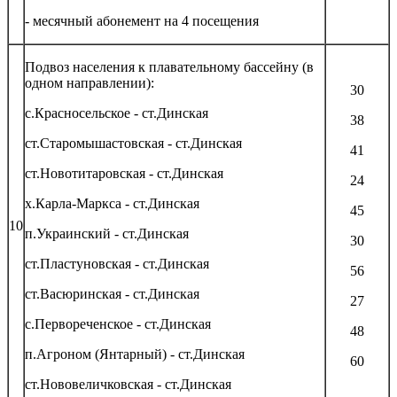
- месячный абонемент на 4 посещения
Подвоз населения к плавательному бассейну (в
одном направлении):
30
с.Красносельское - ст.Динская
38
ст.Старомышастовская - ст.Динская
41
ст.Новотитаровская - ст.Динская
24
х.Карла-Маркса - ст.Динская
45
10
п.Украинский - ст.Динская
30
ст.Пластуновская - ст.Динская
56
ст.Васюринская - ст.Динская
27
с.Первореченское - ст.Динская
48
п.Агроном (Янтарный) - ст.Динская
60
ст.Нововеличковская - ст.Динская