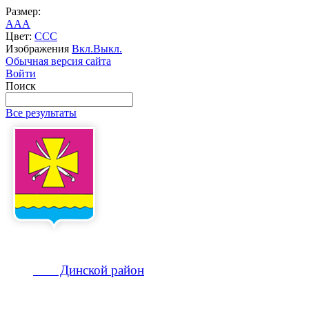
Размер:
A
A
A
Цвет:
C
C
C
Изображения
Вкл.
Выкл.
Обычная версия сайта
Войти
Поиск
Все результаты
Динской
район