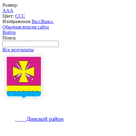
Размер:
A
A
A
Цвет:
C
C
C
Изображения
Вкл.
Выкл.
Обычная версия сайта
Войти
Поиск
Все результаты
Динской
район