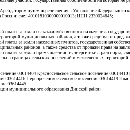
ельные участки, государственная собственность на которые не 
я Арендатором путем перечисления в Управление Федерального 
 России; счет 40101810300000010013; ИНН 2330024645;
ной платы за земли сельскохозяйственного назначения, государст
рриторий муниципальных районов, а также средства от продажи
ной платы за земли населенных пунктов, государственная собств
ипальных районов, а также средства от продажи права на закл
ной платы за земли промышленности, энергетики, транспорта, св
жены в границах сельских поселений и межселенных территорий 
оселение 03614404 Красносельское сельское поселение 03614410
ение 03614416 Первореченское сельское поселение 03614419 Пла
ние 03614445
ции муниципального образования Динской район