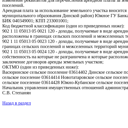
изменение реквизитов для перечисления арендной платы за зем
поселений.
Арендная плата за использование земельного участка вноситс
муниципального образования Динской район) Южное ГУ Банка
БИК 040349001; КПП 233001001;
Код бюджетной классификации (один из приведенных ниже):
902 1 11 05013 05 0021 120 - доходы, получаемые в виде аренд
расположены в границах сельских поселений и межселенных те
902 1 11 05013 05 0023 120 - доходы, получаемые в виде аренд
границах сельских поселений и межселенных территорий муниц
902 1 11 05013 05 0024 120 - доходы, получаемые в виде аренд
собственность на которые не разграничена и которые располо
заключение договоров аренды земельных участков;
ОКТМО (один из приведенных ниже):
Васюринское сельское поселение 03614402 Динское сельское п
сельское поселение 03614414 Новотатаровское сельское посел
сельское поселение 03614428 Южно-Кубанское сельское поселе
Начальник управления имущественных отношений администра
С.В. Степанян
Назад в раздел