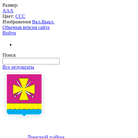
Размер:
A
A
A
Цвет:
C
C
C
Изображения
Вкл.
Выкл.
Обычная версия сайта
Войти
Поиск
Все результаты
Динской
район