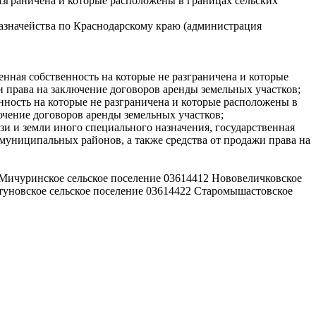
разграничена и которые расположены в границах сельских
казначейства по Краснодарскому краю (администрация
венная собственность на которые не разграничена и которые
 права на заключение договоров аренды земельных участков;
енность на которые не разграничена и которые расположены в
ючение договоров аренды земельных участков;
язи и земли иного специального назначения, государственная
муниципальных районов, а также средства от продажи права на
 Мичуринское сельское поселение 03614412 Нововеличковское
стуновское сельское поселение 03614422 Старомышастовское