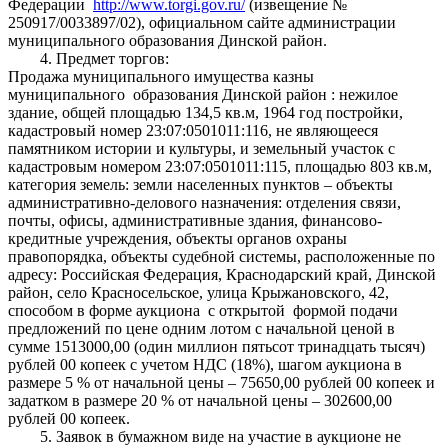
Федерации
http://www.torgi.gov.ru/
(извещение №
250917/0033897/02), официальном сайте администрации
муниципального образования Динской район.
4. Предмет торгов:
Продажа муниципального имущества казны
муниципального образования Динской район : нежилое
здание, общей площадью 134,5 кв.м, 1964 год постройки,
кадастровый номер 23:07:0501011:116, не являющееся
памятником истории и культуры, и земельный участок с
кадастровым номером 23:07:0501011:115, площадью 803 кв.м,
категория земель: земли населенных пунктов – объекты
административно-делового назначения: отделения связи,
почты, офисы, административные здания, финансово-
кредитные учреждения, объекты органов охраны
правопорядка, объекты судебной системы, расположенные по
адресу: Российская Федерация, Краснодарский край, Динской
район, село Красносельское, улица Крыжановского, 42,
способом в форме аукциона с открытой формой подачи
предложений по цене одним лотом с начальной ценой в
сумме 1513000,00 (один миллион пятьсот тринадцать тысяч)
рублей 00 копеек с учетом НДС (18%), шагом аукциона в
размере 5 % от начальной цены – 75650,00 рублей 00 копеек и
задатком в размере 20 % от начальной цены – 302600,00
рублей 00 копеек.
5. Заявок в бумажном виде на участие в аукционе не