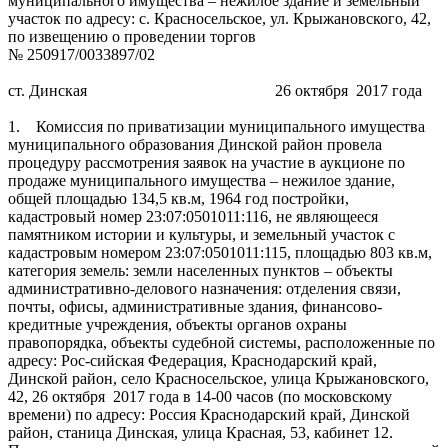
муниципального имущества – нежилое здание и земельный
участок по адресу: с. Красносельское, ул. Крыжановского, 42,
по извещению о проведении торгов
№ 250917/0033897/02
ст. Динская 26 октября 2017 года
1. Комиссия по приватизации муниципального имущества
муниципального образования Динской район провела
процедуру рассмотрения заявок на участие в аукционе по
продаже муниципального имущества – нежилое здание,
общей площадью 134,5 кв.м, 1964 год постройки,
кадастровый номер 23:07:0501011:116, не являющееся
памятником истории и культуры, и земельный участок с
кадастровым номером 23:07:0501011:115, площадью 803 кв.м,
категория земель: земли населенных пунктов – объекты
административно-делового назначения: отделения связи,
почты, офисы, административные здания, финансово-
кредитные учреждения, объекты органов охраны
правопорядка, объекты судебной системы, расположенные по
адресу: Рос-сийская Федерация, Краснодарский край,
Динской район, село Красносельское, улица Крыжановского,
42, 26 октября 2017 года в 14-00 часов (по московскому
времени) по адресу: Россия Краснодарский край, Динской
район, станица Динская, улица Красная, 53, кабинет 12.