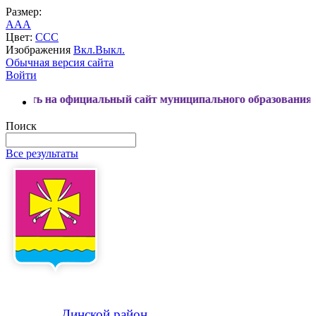
Размер:
A
A
A
Цвет:
C
C
C
Изображения
Вкл.
Выкл.
Обычная версия сайта
Войти
ициальный сайт муниципального образования Динской райо
Поиск
Все результаты
Динской
район