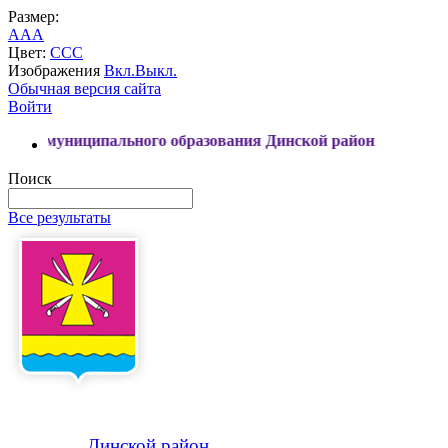
Размер:
A
A
A
Цвет:
C
C
C
Изображения
Вкл.
Выкл.
Обычная версия сайта
Войти
иципального образования Динской район
Поиск
Все результаты
Динской
район