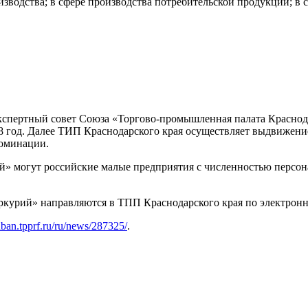
водства; в сфере производства потребительской продукции; в с
кспертный совет Союза «Торгово-промышленная палата Краснода
 год. Далее ТИП Краснодарского края осуществляет выдвижение
номинации.
й» могут российские малые предприятия с численностью персона
еркурий» направляются в ТПП Краснодарского края по электрон
kuban.tpprf.ru/ru/news/287325/
.