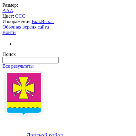
Размер:
A
A
A
Цвет:
C
C
C
Изображения
Вкл.
Выкл.
Обычная версия сайта
Войти
Поиск
Все результаты
Динской
район