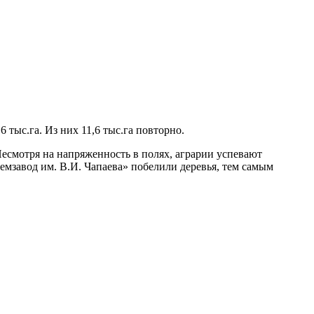
тыс.га. Из них 11,6 тыс.га повторно.
Несмотря на напряженность в полях, аграрии успевают
мзавод им. В.И. Чапаева» побелили деревья, тем самым