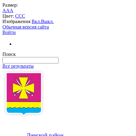
Размер:
A
A
A
Цвет:
C
C
C
Изображения
Вкл.
Выкл.
Обычная версия сайта
Войти
Поиск
Все результаты
Динской
район