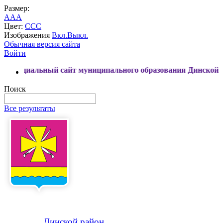
Размер:
A
A
A
Цвет:
C
C
C
Изображения
Вкл.
Выкл.
Обычная версия сайта
Войти
 сайт муниципального образования Динской район
Поиск
Все результаты
Динской
район