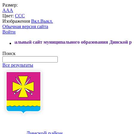
Размер:
A
A
A
Цвет:
C
C
C
Изображения
Вкл.
Выкл.
Обычная версия сайта
Войти
й сайт муниципального образования Динской район
Поиск
Все результаты
Динской
район