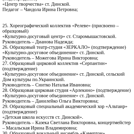
«Центр творчества» ст. Динской.
Педагог – Чандола Ирина Петровна;
25. Хореографический коллектив «Релеве» (присвоено –
образцовый)
«Культурно-досуговый центр» ст. Старомышастовской.
Руководитель – Дианова Надежда;
26. Образцовый театр-студия «ЗЕРКАЛО» (подтверждение)
«Культурно-досуговое объединение» ст. Динской.
Руководитель – Можегова Ирина Викторовна;
27. Образцовый цирковой коллектив «Серпантин»
(подтверждение)
«Культурно-досуговое объединение» ст. Динской, сельский
Дом культуры по.Украинский.
Руководитель – Снитко Наталья Ивановна;
28. Образцовая цирковая студия «Арлекино» (подтверждение)
«Культурно-досуговое объединение» ст. Динской.
Руководитель – Данилейко Ольга Викторовна;
29. Образцовый специальный академический хор «Альтаир»
(подтверждение)
«Детская школа искусств ст. Динской».
Руководитель – Казека Светлана Викторовна, концертмейстер
– Масальская Ирина Владимировна;
30. Образцовый вокальный ансамбль «Камертон»